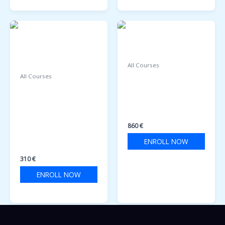
All Courses
All Courses
BASIC TRAINING FOR
OPERATIONAL USE
OIL AND CHEMICAL
OF ELECTRONIC USE
TANKER CARGO
OF ELECTRONIC
OPERATIONS
CHART DISPLAY AND
860
€
INFORMATION
ENROLL NOW
SYSTEMS
310
€
ENROLL NOW