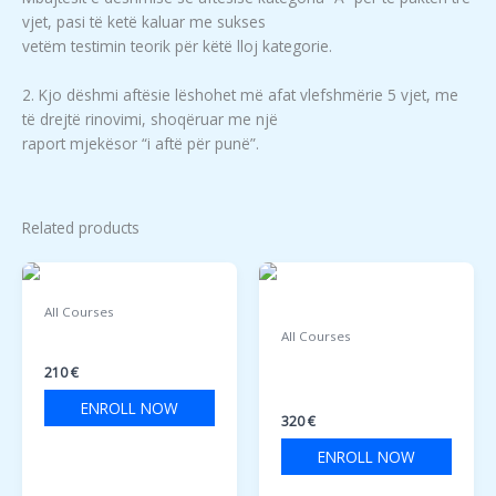
vjet, pasi të ketë kaluar me sukses
vetëm testimin teorik për këtë lloj kategorie.
2. Kjo dëshmi aftësie lëshohet më afat vlefshmërie 5 vjet, me
të drejtë rinovimi, shoqëruar me një
raport mjekësor “i aftë për punë”.
Related products
All Courses
All Courses
H.A.C.C.P
LEADERSHIP AND
210
€
TEAMWORK
ENROLL NOW
320
€
ENROLL NOW