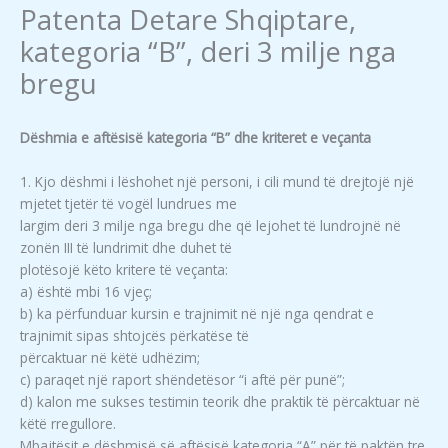
Captain)
Patenta Detare Shqiptare,
quantity
kategoria “B”, deri 3 milje nga
bregu
Dëshmia e aftësisë kategoria “B” dhe kriteret e veçanta
1. Kjo dëshmi i lëshohet një personi, i cili mund të drejtojë një
mjetet tjetër të vogël lundrues me
largim deri 3 milje nga bregu dhe që lejohet të lundrojnë në
zonën III të lundrimit dhe duhet të
plotësojë këto kritere të veçanta:
a) është mbi 16 vjeç;
b) ka përfunduar kursin e trajnimit në një nga qendrat e
trajnimit sipas shtojcës përkatëse të
përcaktuar në këtë udhëzim;
c) paraqet një raport shëndetësor “i aftë për punë”;
d) kalon me sukses testimin teorik dhe praktik të përcaktuar në
këtë rregullore.
Mbajtësit e dëshmisë së aftësisë kategoria “A” për të paktën tre